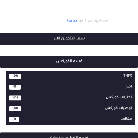
Forex
by TradingView
سعر البتكوين الان
قسم الفوركس
TNFX
(56)
اخبار
(63)
تحليلات فوركس
(65)
توصيات فوركس
(30)
مقالات
(1)