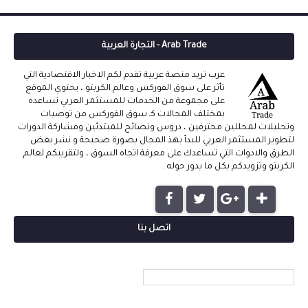
Arab Trade - التجارة العربية
عرب تريد منصة عربية تقدم لكم الاخبار الاقتصادية التي
تأثر على سوق الفوركس وعالم الكربتو ، يحتوي الموقع
على مجموعة من الخدمات للمستثمر العربي تساعده
بمختلف المجالات كـ سوق الفوركس من توصيات
وتحليلات لمحللين محترفين ، دروس ونصائح للمبتدئين ومشاركة الدورات
لتطوير المستثمر العربي للبدأ بهذ المجال بصورة صحيحة و نشر بعض
الطرق والادوات التي تساعدك على معرفة اتجاه السوق ، ولتقريبكم لعالم
الكربتو وتزويدكم بكل ما يدور حوله .
اتصل بنا
الاسم
بريد إلكتروني
*