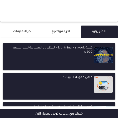
الاكثر زيارة
اخر المواضيع
اخر التعليقات
تقنية Lightning Network - البيتكوين المسرعة تنمو بنسبة
200%
ماهي عمولة التبييت ؟
تحميل كتاب تعلم الفوركس خطوة بخطوة
خليك وي ... عرب تريد . سجل الان