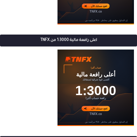
اعلى رافعة مالية 1:3000 من TNFX