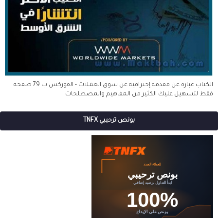
الكتاب عبارة عن مقدمة إحترافية عن سوق العملات - الفوركس ب 79 صفحة
فقط لتسهيل عليك الكثير من المفاهيم والمصطلحات
بونص ترحيبي TNFX