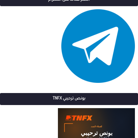
انظم لقناتنا على التلكرام
بونص ترحيبي TNFX