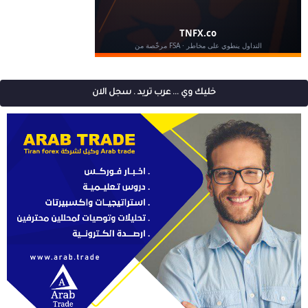
خليك وي ... عرب تريد . سجل الان