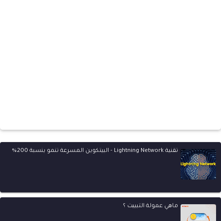
تقنية Lightning Network - البيتكوين المسرعة تنمو بنسبة 200%
ماهي عمولة التبييت ؟