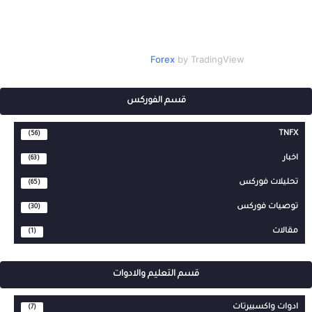
Forex
by TradingView
قسم الفوركس
TNFX
(56)
اخبار
(63)
تحليلات فوركس
(65)
توصيات فوركس
(30)
مقالات
(1)
قسم التعليم والادوات
ادوات واكسبيرتات
(7)