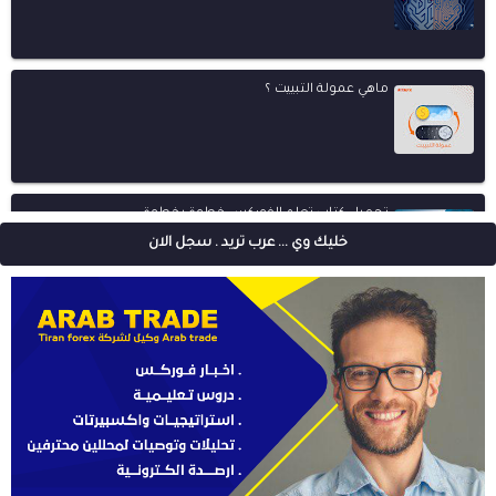
ماهي عمولة التبييت ؟
تحميل كتاب تعلم الفوركس خطوة بخطوة
خليك وي ... عرب تريد . سجل الان