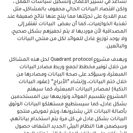
تساعد في تسيير الأعمال وتشكيل سياسات العمل ،
ولكن اقتصاد البيانات الحالي محفوف بالمشاكل، مثل
عدم القدرة على تجزئتها مما ينتج عنها نتائج ضعيفة عند
تغذية الخوازميات، كما أن بعض البيانات تفتقر إلى
المصداقية لأن مورديها لا يتم تحفيزهم بشكل صحيح،
ولا يوجد توزيع عادل للعوائد لكل من منتجي البيانات
والبائعين.
ويهدف
مشروع Quadrant protocol
لحل هذه المشاكل
من خلال توفير مخطط لجمع وربط مصادر البيانات
المبعثرة، وسيؤكد على صحة البيانات ومصادرها من
خلال ختم البيانات، وإنشاء “الأبراج” (عقود البيانات
الذكية) لمصادر البيانات المبعثرة، كما سيهتم
المشروع بتقسيم العوائد وتوزيعها بين المستخدمين
بشكل عادل، كما سيستطيع مستهلكو البيانات الوثوق
بأصالة البيانات التي يشترونها، ويتم تعويض منتجو
البيانات بشكل عادل في كل مرة يتم استخدام بياناتهم،
وسيضمن هذا النظام البيئي الجديد الشفاف حصول