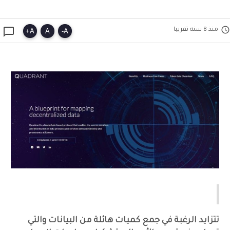


منذ 8 سنه تقريبا
+
A
A
-
A
حول مشروع QUADRANT PROTOCOL
تتزايد الرغبة في جمع كميات هائلة من البيانات والتي