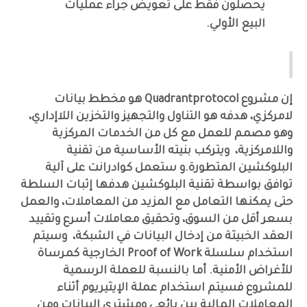
يحصلون فقط على تعويض جراء عمليات
البيع الأولي.
تقنية البلوكشين والعملة الرقمية
إن مشروع Quadrantprotocol هو مخطط بيانات
لامركزي، هدفه هو التناول والتجهيز والتخزين اللاإداري،
وهو مصمم للعمل مع كل من الخدمات المركزية
واللامركزية، ويتركب بنيته الأساسية من تقنية
البلوكشين المتطورة.و ستعمل كوادرانت على آلية
توافق بواسطة تقنية البلوكشين هدفها إثبات السلطة
حتى يمكنها التعامل مع المزيد من المعاملات، والعمل
بسعر أقل من السوق، وتحقيق معاملات أسرع وتقييد
العقد الخبيثة من إدخال البيانات في الشبكة، وسيتم
استخدام سلسلة Proof of Work الخارجية كمرساة
للأغراض الأمنية. أما بالنسبة للعملة الرسمية
للمشروع فسيتم استخدام عملة الإيثيريوم أثناء
المعاملات المالية بين بائعي ومشتري البيانات ومن