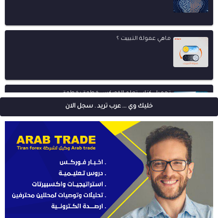
ماهي عمولة التبييت ؟
تحميل كتاب تعلم الفوركس خطوة بخطوة
خليك وي ... عرب تريد . سجل الان