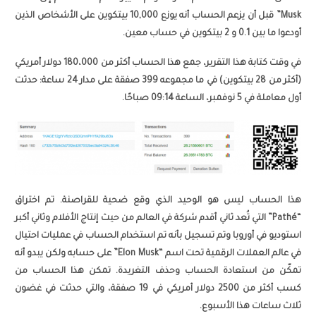
Musk” قبل أن يزعم الحساب أنه يوزع 10,000 بيتكوين على الأشخاص الذين
أودعوا ما بين 0.1 و 2 بيتكوين في حساب معين.
في وقت كتابة هذا التقرير، جمع هذا الحساب أكثر من 180،000 دولار أمريكي
(أكثر من 28 بيتكوين) في ما مجموعه 399 صفقة على مدار 24 ساعة: حدثت
أول معاملة في 5 نوفمبر، الساعة 09:14 صباحًا.
هذا الحساب ليس هو الوحيد الذي وقع ضحية للقراصنة. تم اختراق
“Pathé” التي تُعد ثاني أقدم شركة في العالم من حيث إنتاج الأفلام وثاني أكبر
استوديو في أوروبا وتم تسجيل بأنه تم استخدام الحساب في عمليات احتيال
في عالم العملات الرقمية تحت اسم “Elon Musk” على حسابه ولكن يبدو أنه
تمكّن من استعادة الحساب وحذف التغريدة. تمكن هذا الحساب من
كسب أكثر من 2500 دولار أمريكي في 19 صفقة، والتي حدثت في غضون
ثلاث ساعات هذا الأسبوع.