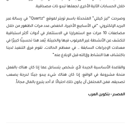
خلال الحسابات الآلية الأخرى لجعلها تبدو ذات مصداقية.
وصرحت “ليز كيللي” المتحدثة باسم تويتر لموقع “Quartz” في رسالة عبر
البريد الإلكتروني: “في الأسابيع الأخيرة، انخفض عدد مرات الظهور من خلال
مضاعفات 10 مرات مع استمرارنا في الاستثمار في أدوات أكثر استباقية
للكشف عن الأنشطة غير المرغوب فيها والخبيثة. يُعد هذا تحسينًا كبيرًا في
معدلات الإجراءات السابقة … في معظم الحالات، تقوم فرق التنفيذ لدينا
باكتشاف هذا النشاط وإزالته قبل الإبلاغ عنه.”
والقاعدة الأساسية الجيدة لأي شخص يتساءل عما إذا كان هناك بالفعل
منحة مشروعة في الواقع: إذا كان هناك شيء يبدو جيدًا لدرجة يصعب
تصديقه، فمن المحتمل أن يكون ذلك احتيالًا. لا أحد يتبرع بالمال مجاناً.
المصدر - بتكوين العرب