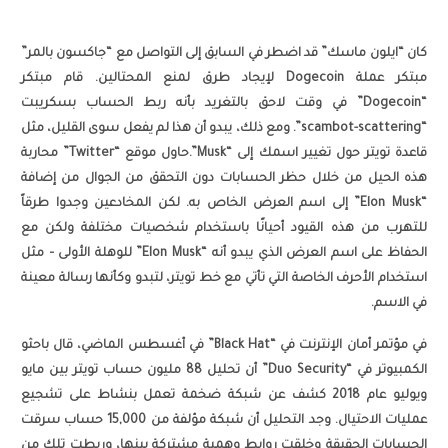
كان “ايلون ماسك” قد اضطر في السابق إلى التواصل مع “جاكسون بالمر”
مبتكر عملة Dogecoin لإيجاد طرق لمنع المحتالين. قام مبتكر
“Dogecoin” في وقت لاحق بالتغريد بأنه ربط الحساب بسكريبت
“scambot-scattering”. ومع ذلك، يبدو أن هذا لم يفعل سوى القليل، مثل
قاعدة تويتر حول تغيير اسمك إلى “Musk”.حاول موقع “Twitter” محاربة
هذه الحيل من خلال حظر الحسابات دون التحقق من الجوال من إضافة
“Elon Musk” إلى اسم العرض الخاص به. لكن المخادعين وجدوا طرقاً
للتهرب من هذه القيود أحيانًا باستخدام شخصيات مختلفة ولكن مع
الحفاظ على اسم العرض الذي يبدو أنه “Elon Musk” للوهلة الأولى – مثل
استخدام الأحرف الخاصة التي تأتي مع خط تويتر، لتبدو وكأنها رسالة معينة
في الاسم.
في مؤتمر أمان الإنترنت في “Black Hat” في أغسطس الماضي، قال باحثو
الكمبيوتر في “Duo Security” أن تحليل 88 مليون حساب تويتر بين مايو
ويوليو عام 2018 كشف عن شبكة ضخمة تعمل بنشاط على تشجيع
عمليات الاحتيال. وجد التحليل أن شبكة مؤلفة من 15,000 حساب سرقت
الحسابات الحقيقة وخلقت روابط وهمية مشتركة بينها، وربطت تلك من