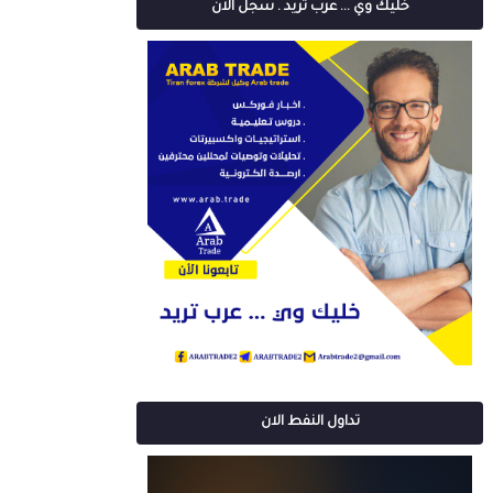
خليك وي ... عرب تريد . سجل الان
تداول النفط الان