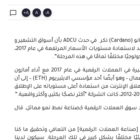

+
A
A
-
A
“تشارلز هوسكينسون” مؤسس الكاردانو (Cardano) ذكر في حدث ADCU بأن أسواق التشفير و
العملات الرقمية تحتاج إلى أكثر من عقد لاستعادة مستويات الأسعار المرتفعة في عام 2017،
جيًا مختلفًا تمامًا في هذه المرحلة”.
قارن “هوسكينسون” طفرة النمو الكبيرة في العملات الرقمية في عام 2017 مع أداء أمازون
خلال فقاعة الدوت كوم. وأشار رجل الأعمال – وهو أيضًا أحد مؤسسي الايثيريوم (ETH) – إلى أن
ًا حتى يتمكن عملاق الإنترنت من استعادة أعلى مستوياته على الإطلاق
سوق العملات الرقمية كصناعة نمط نمو مماثل. قال
عامًا حتى تتمكن [صناعة العملات الرقمية] من التعافي وتحقيق ما كنا
 نظامًا بيئيًا مختلفًا بشكل كبير في تلك المرحلة. سيكون لدينا