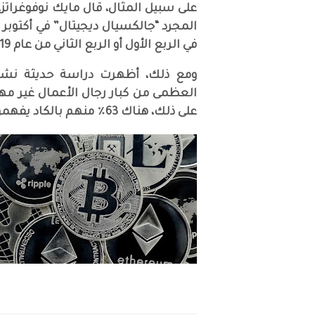
على سبيل المثال، قال مايك نوفوغر
المجرد “جالكسيال ديجيتال” في أكتوب
في الربع الأول أو الربع الثاني من عام 2019.
ومع ذلك، أظهرت دراسة حديثة نشره
العظمى من كبار رجال الأعمال غير مه
على ذلك، هناك 63٪ منهم بالكاد يفهمون ما هو البلوكشين بالفعل.