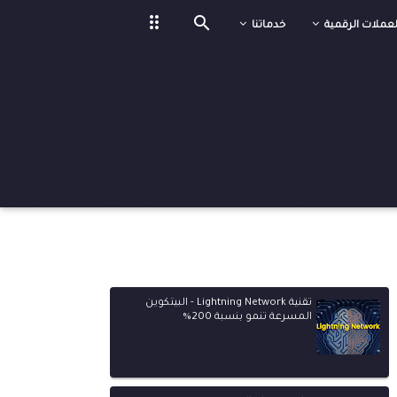
drag_indicator

لعملات الرقمية
خدماتنا
تقنية Lightning Network - البيتكوين
المسرعة تنمو بنسبة 200%