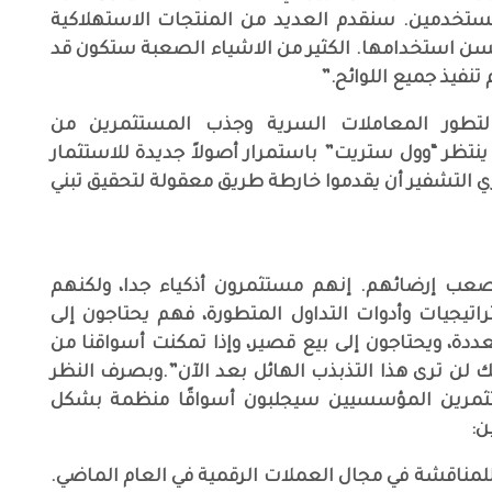
لمستخدمين. سنقدم العديد من المنتجات الاستهلاكية
لسن استخدامها. الكثير من الاشياء الصعبة ستكون قد
نفيذ جميع اللوائح.”
 لتطور المعاملات السرية وجذب المستثمرين من
ظر “وول ستريت” باستمرار أصولاً جديدة للاستثمار
ري التشفير أن يقدموا خارطة طريق معقولة لتحقيق تبني
عب إرضائهم. إنهم مستثمرون أذكياء جدا، ولكنهم
اتيجيات وأدوات التداول المتطورة، فهم يحتاجون إلى
ددة، ويحتاجون إلى بيع قصير، وإذا تمكنت أسواقنا من
 لن ترى هذا التذبذب الهائل بعد الآن”.وبصرف النظر
ثمرين المؤسسيين سيجلبون أسواقًا منظمة بشكل
ن:
للمناقشة في مجال العملات الرقمية في العام الماضي.