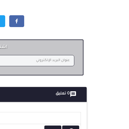
اشتر

0 تعليق