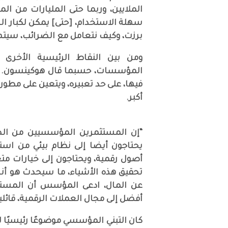
الملايين، وربما حتى المليارات من ا
سهلة الاستخدام، [حتى] يمكن لكبار ا
برزت، وكيف نتعامل مع الضرائب، سيتم ت
ومن بين النقاط الرئيسية الأخرى
المؤسسات، حسبما قال هوكينسون. ينت
فيها، على حد تعبيره، ويتعين على مطو
أكبر.
“إن المستثمرين المؤسسيين من الص
يحتاجون أيضا إلى نظام بيئي من استر
أصول رقمية، ويحتاجون إلى خيارات متع
تحقيق هذه الأشياء، ما سيحدث هو أنك
عن المال، ادعى المؤسس أن المست
أفضل إلى مجال العملات الرقمية، قائلي
كان التبني المؤسسي موضوعًا رئيسيًا 