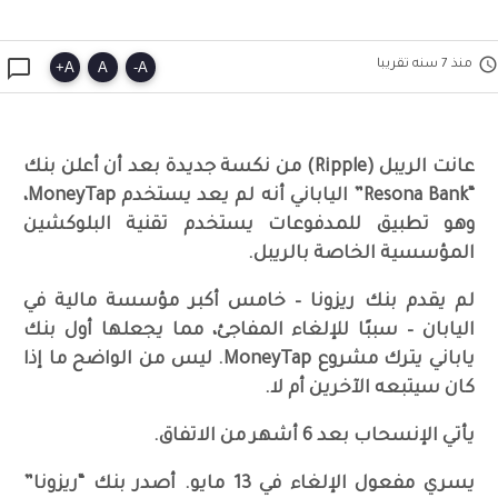


منذ 7 سنه تقريبا
+
A
A
-
A
عانت الريبل (Ripple) من نكسة جديدة بعد أن أعلن بنك
“Resona Bank” الياباني أنه لم يعد يستخدم MoneyTap،
وهو تطبيق للمدفوعات يستخدم تقنية البلوكشين
المؤسسية الخاصة بالريبل.
لم يقدم بنك ريزونا – خامس أكبر مؤسسة مالية في
اليابان – سببًا للإلغاء المفاجئ، مما يجعلها أول بنك
ياباني يترك مشروع MoneyTap. ليس من الواضح ما إذا
كان سيتبعه الآخرين أم لا.
يأتي الإنسحاب بعد 6 أشهر من الاتفاق.
يسري مفعول الإلغاء في 13 مايو. أصدر بنك “ريزونا”