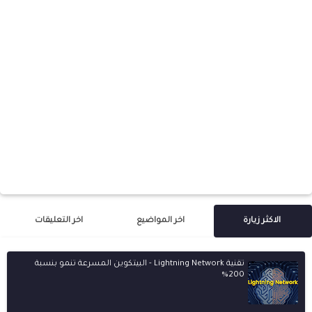
الاكثر زيارة
اخر المواضيع
اخر التعليقات
تقنية Lightning Network - البيتكوين المسرعة تنمو بنسبة
200%