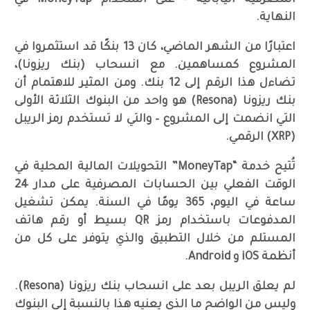
المصرفية اليابانية – على استخدام MoneyTap في
النهاية.
اعتبارًا من الشهر الماضي، كان 13 بنكًا قد استثمروا في
المشروع كمساهمين. مع انسحاب (بنك ريزونا)،
تضاءل هذا الرقم إلى 12 بنك. ومن المثير للاهتمام أن
بنك ريزونا (Resona) هو واحد من البنوك الثلاثة الأولى
التي انضمت إلى المشروع – والتي لا تستخدم رمز الريبل
(XRP) الرقمي.
تُتيح خدمة “MoneyTap” التحويلات المالية المحلية في
الوقت الفعلي بين الحسابات المصرفية على مدار 24
ساعة في اليوم، 365 يومًا في السنة. يمكن تشغيل
المدفوعات باستخدام رمز QR بسيط أو رقم هاتف
المستلم من خلال التطبيق والذي يتوفر على كل من
أنظمة iOS و Android.
لم يعلق الريبل بعد على انسحاب بنك ريزونا (Resona).
وليس من الواضح ما الذي يعنيه هذا بالنسبة إلى البنوك