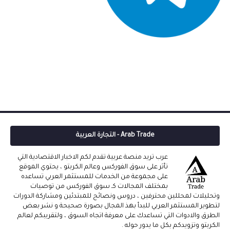
Arab Trade - التجارة العربية
عرب تريد منصة عربية تقدم لكم الاخبار الاقتصادية التي
تأثر على سوق الفوركس وعالم الكربتو ، يحتوي الموقع
على مجموعة من الخدمات للمستثمر العربي تساعده
بمختلف المجالات كـ سوق الفوركس من توصيات
وتحليلات لمحللين محترفين ، دروس ونصائح للمبتدئين ومشاركة الدورات
لتطوير المستثمر العربي للبدأ بهذ المجال بصورة صحيحة و نشر بعض
الطرق والادوات التي تساعدك على معرفة اتجاه السوق ، ولتقريبكم لعالم
الكربتو وتزويدكم بكل ما يدور حوله .