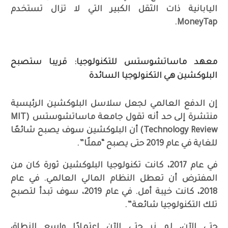
اليابانية ذات الثقل الكبير التي لا تزال تستخدم
MoneyTap.
معهد ماساتشوستس للتكنولوجيا: قريبا ستصبح
البلوكشين هي التكنولوجيا السائدة
إن الدفع العالمي لجعل سلاسل البلوكشين الرئيسية
منتشرة إلى حد أنه تقول جامعة ماساتشوستس (MIT
Technology Review) أن البلوكشين سوف يصبح شائعًا
للغاية في عام 2019 حتى يصبح “مملًا”.
في عام 2017، كانت تكنولوجيا البلوكشين ثورة كان من
المفترض أن تعطل النظام المالي العالمي. في عام
2018، كانت خيبة أمل. في عام 2019، سوف تبدأ لتصبح
تلك التكنولوجيا شائعة”.
حتى الآن، لم نر حتى الآن اعتمادًا واسع النطاق