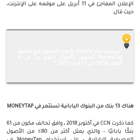
الإعلان المفاجئ في 11 أبريل على موقعه على الإنترنت،
حيث قال:
“سيقوم بنك Resona بإلغاء التعاون مع تطبيق
MoneyTap لتحويل الأموال (الذي بدأ في 4
أكتوبر 2018) في 13 مايو 2019.”
هناك 13 بنك من البنوك اليابانية تستثمر في MONEYTAP
كما ذكرت CCN في أكتوبر 2018 ، وافق تحالف مكون من 61
بنكًا يابانيًا – والذي يمثل أكثر من 80٪ من الأصول