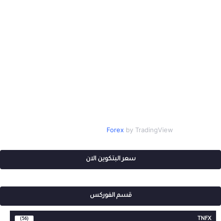
Forex
by TradingView
سعر البتكوين الان
قسم الفوركس
TNFX
(56)