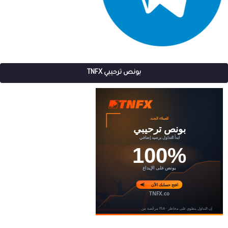
بونص ترحيبي TNFX