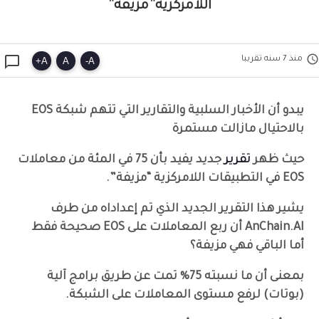
اللامركزية”مزيفة”


منذ 7 سنه تقريبا
+
A
A
-
A
يبدو أن الأخبار السلبية والتقارير التي تتهم شبكة EOS
بالاحتيال مازالت مستمرة
حيث ظهر
تقرير
جديد يفيد بأن 75 في المئة من معاملات
EOS في التطبيقات اللامركزية “مزيفة”.
يشير هذا التقرير الجديد الذي تم إعداداه من طرف
AnChain.AI أن ربع المعاملات على EOS صحيحة فقط
أما الباقي فهي مزيفة؟
بمعنى أن ما نسبته 75% تمت عن طريق برامج آلية
(بوتات) لرفع مستوى المعاملات على الشبكة.