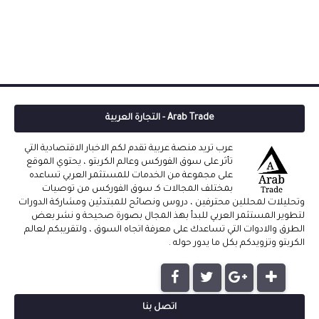
Arab Trade - التجارة العربية
عرب تريد منصة عربية تقدم لكم الاخبار الاقتصادية التي
تأثر على سوق الفوركس وعالم الكربتو ، يحتوي الموقع
على مجموعة من الخدمات للمستثمر العربي تساعده
بمختلف المجالات كـ سوق الفوركس من توصيات
وتحليلات لمحللين محترفين ، دروس ونصائح للمبتدئين ومشاركة الدورات
لتطوير المستثمر العربي للبدأ بهذ المجال بصورة صحيحة و نشر بعض
الطرق والادوات التي تساعدك على معرفة اتجاه السوق ، ولتقريبكم لعالم
الكربتو وتزويدكم بكل ما يدور حوله .
اتصل بنا