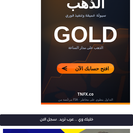
خليك وي ... عرب تريد . سجل الان