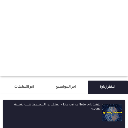
الاكثر زيارة
اخر المواضيع
اخر التعليقات
تقنية Lightning Network - البيتكوين المسرعة تنمو بنسبة
200%