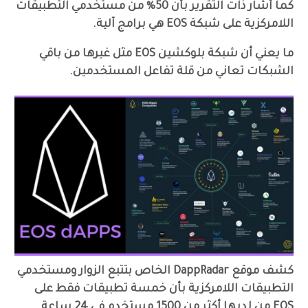
كما أشار ذات التقرير بأن 50% من مستخدمي التطبيقات
اللامركزية على شبكة EOS هي برامج آلية.
ما يعني أن شبكة بلوكشين EOS مثل غيرها من باقي
الشبكات تعاني من قلة تفاعل المستخدمين.
كشف موقع DappRadar الخاص بتتبع الزوار ومستخدمي
التطبيقات اللامركزية بأن خمسة تطبيقات فقط على
EOS من لديها أكثر من 1500 مستخدم في 24 ساعة