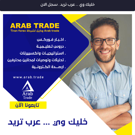
خليك وي ... عرب تريد . سجل الان