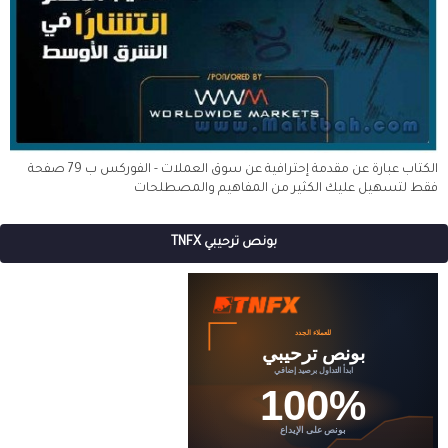
الكتاب عبارة عن مقدمة إحترافية عن سوق العملات - الفوركس ب 79 صفحة
فقط لتسهيل عليك الكثير من المفاهيم والمصطلحات
بونص ترحيبي TNFX