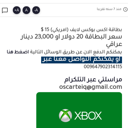


منذ 7 سنه تقريبا
+
A
A
-
A
بطاقة اكس بوكس لايف (امريكي) 15 $
سعر البطاقة 20 دولار او 23,000 دينار
عراقي
يمكنكم الدفع الان عن طريق الوسائل التالية
اضغط هنا
او يمكنكم التواصل معنا عبر
009647902314115
مراسلتي عبر التلكرام
oscarteiq@gmail.com