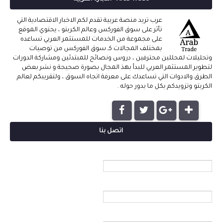
عرب تريد منصة عربية تقدم لكم الاخبار الاقتصادية التي
تأثر على سوق الفوركس وعالم الكربتو ، يحتوي الموقع
على مجموعة من الخدمات للمستثمر العربي تساعده
بمختلف المجالات كـ سوق الفوركس من توصيات
وتحليلات لمحللين محترفين ، دروس ونصائح للمبتدئين ومشاركة الدورات
لتطوير المستثمر العربي للبدأ بهذ المجال بصورة صحيحة و نشر بعض
الطرق والادوات التي تساعدك على معرفة اتجاه السوق ، ولتقريبكم لعالم
الكربتو وتزويدكم بكل ما يدور حوله .
اتصل بنا
الاسم
بريد إلكتروني
*
رسالة
*