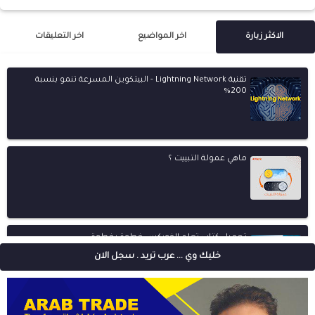
الاكثر زيارة
اخر المواضيع
اخر التعليقات
تقنية Lightning Network - البيتكوين المسرعة تنمو بنسبة
200%
ماهي عمولة التبييت ؟
تحميل كتاب تعلم الفوركس خطوة بخطوة
خليك وي ... عرب تريد . سجل الان