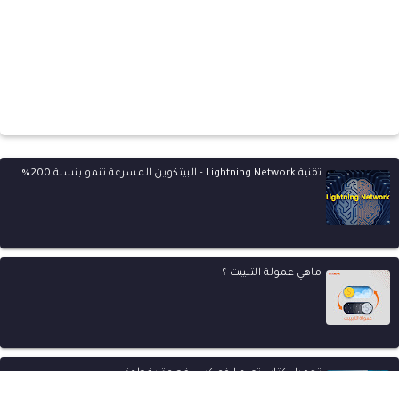
تقنية Lightning Network - البيتكوين المسرعة تنمو بنسبة 200%
ماهي عمولة التبييت ؟
تحميل كتاب تعلم الفوركس خطوة بخطوة