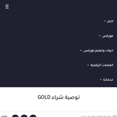
drag_indicator
اخبار
فوركس
ادوات وتعليم فوركس
العملات الرقمية
›
›
›
الصفحة الرئيسية
توصيات فوركس
فوركس
توصية شراء Gold
خدماتنا
توصية شراء GOLD