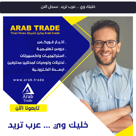
خليك وي ... عرب تريد . سجل الان