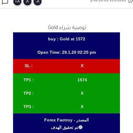


1/29/2020 02:26:00 م
+
A
A
-
A
توصية شراء Gold
buy : Gold at 1572
Open Time: 29.1.20 02:25 pm
: SL
X
TP1
:
1574
TP2
:
X
TP3
:
X
المصدر - Forex Factroy
🔴تم تحقيق الهدف