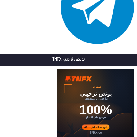
بونص ترحيبي TNFX