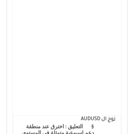
زوج ال
AUDUSD
§
التعليق : اخترق عند منطقة
دعم اسبوعية متمثلة في المستوى