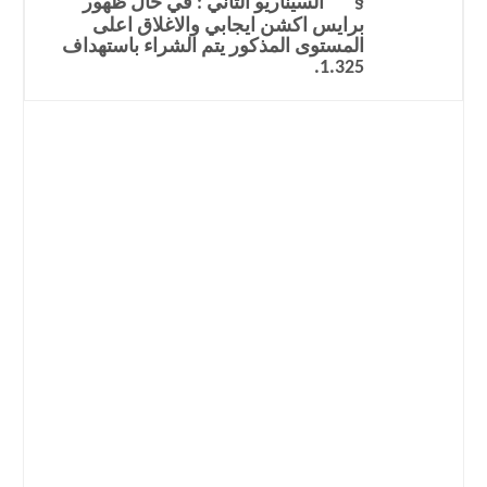
§
السيناريو الثاني : في حال ظهور
برايس اكشن ايجابي والاغلاق اعلى
المستوى المذكور يتم الشراء باستهداف
1.325.