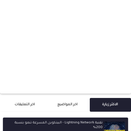
الاكثر زيارة
اخر المواضيع
اخر التعليقات
تقنية Lightning Network - البيتكوين المسرعة تنمو بنسبة
200%