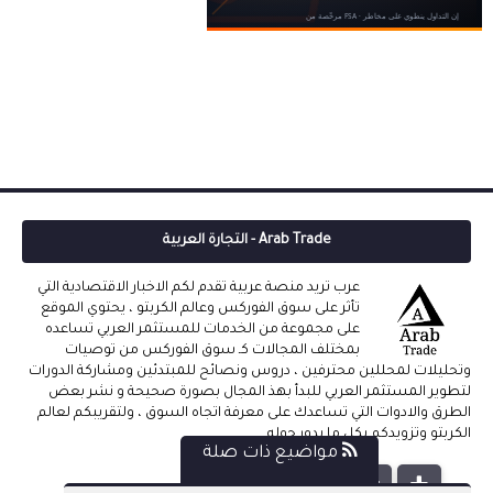
Arab Trade - التجارة العربية
عرب تريد منصة عربية تقدم لكم الاخبار الاقتصادية التي
تأثر على سوق الفوركس وعالم الكربتو ، يحتوي الموقع
على مجموعة من الخدمات للمستثمر العربي تساعده
بمختلف المجالات كـ سوق الفوركس من توصيات
وتحليلات لمحللين محترفين ، دروس ونصائح للمبتدئين ومشاركة الدورات
لتطوير المستثمر العربي للبدأ بهذ المجال بصورة صحيحة و نشر بعض
الطرق والادوات التي تساعدك على معرفة اتجاه السوق ، ولتقريبكم لعالم
الكربتو وتزويدكم بكل ما يدور حوله .
مواضيع ذات صلة