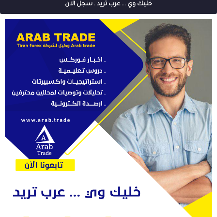
خليك وي ... عرب تريد . سجل الان