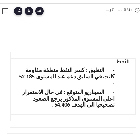


منذ 6 سنه تقريبا
+
A
A
-
A
النفط
·
التعليق : كسر النفط منطقة مقاومة
كانت في السابق دعم عند المستوى 52.185
.
·
السيناريو المتوقع : في حال الاستقرار
اعلى المستوى المذكور يرجع الصعود
تصحيحيا الى الهدف 54.406 .