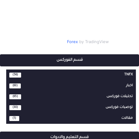
Forex
by TradingView
قسم الفوركس
TNFX
(56)
اخبار
(63)
تحليلات فوركس
(65)
توصيات فوركس
(30)
مقالات
(1)
قسم التعليم والادوات