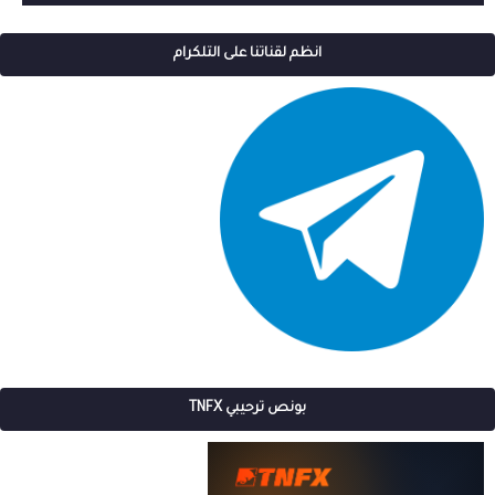
انظم لقناتنا على التلكرام
بونص ترحيبي TNFX