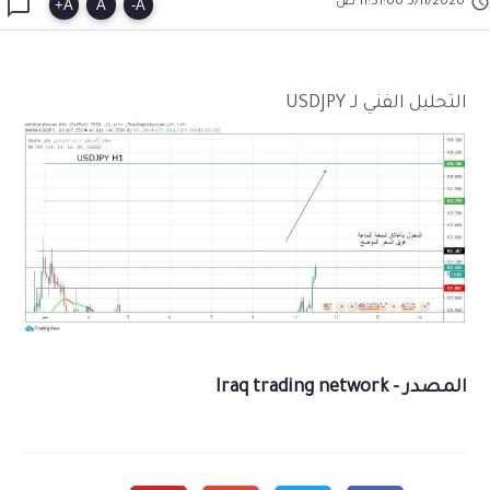


5/11/2020 11:51:00 ص
+
A
A
-
A
التحليل الفني لـ USDJPY
المصدر - Iraq trading network