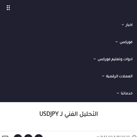
drag_indicator
اخبار
فوركس
ادوات وتعليم فوركس
العملات الرقمية
›
›
›
الصفحة الرئيسية
تحليلات فوركس
فوركس
التحليل الفني لـ USDJPY
خدماتنا
التحليل الفني لـ USDJPY