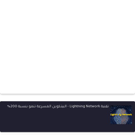
تقنية Lightning Network - البيتكوين المسرعة تنمو بنسبة 200%