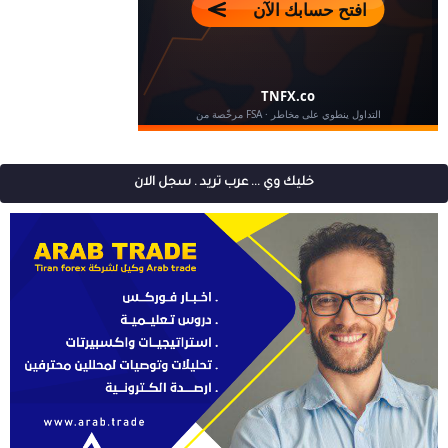
خليك وي ... عرب تريد . سجل الان