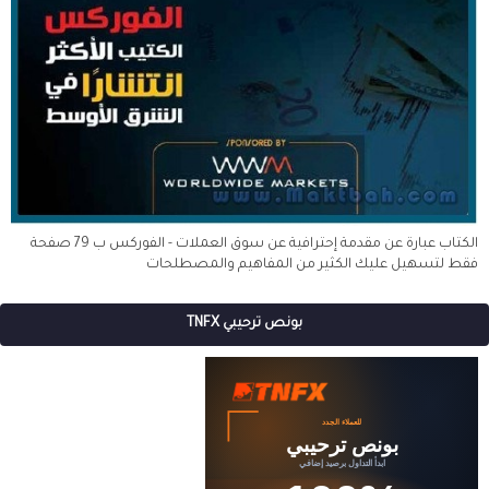
الكتاب عبارة عن مقدمة إحترافية عن سوق العملات - الفوركس ب 79 صفحة
فقط لتسهيل عليك الكثير من المفاهيم والمصطلحات
بونص ترحيبي TNFX