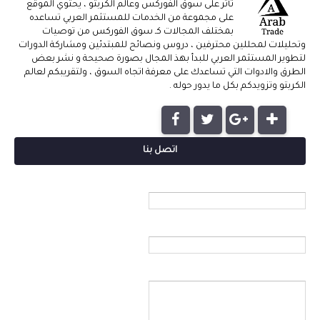
تأثر على سوق الفوركس وعالم الكربتو ، يحتوي الموقع
على مجموعة من الخدمات للمستثمر العربي تساعده
بمختلف المجالات كـ سوق الفوركس من توصيات
وتحليلات لمحللين محترفين ، دروس ونصائح للمبتدئين ومشاركة الدورات
لتطوير المستثمر العربي للبدأ بهذ المجال بصورة صحيحة و نشر بعض
الطرق والادوات التي تساعدك على معرفة اتجاه السوق ، ولتقريبكم لعالم
الكربتو وتزويدكم بكل ما يدور حوله .
اتصل بنا
الاسم
بريد إلكتروني
*
رسالة
*