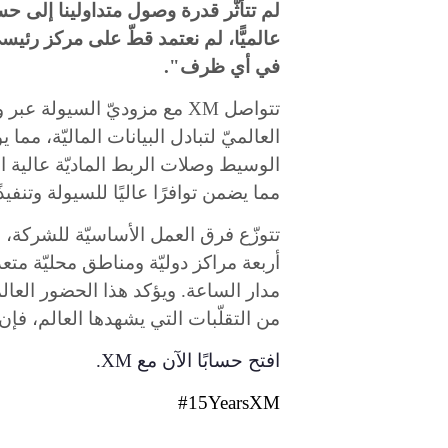
لم تتأثّر قدرة وصول متداولينا إلى حس
عالميًّا، لم نعتمد قطّ على مركز رئي
في أي ظرف
."
تتواصل
XM
مع
مزوديّ السيولة عبر و
العالميّ لتبادل البيانات الماليّة، مما
الوسيط وصلات الربط الماديّة عالية ا
مما يضمن توافرًا عاليًا للسيولة وتنفيذً
تتوزّع فرق العمل الأساسيّة للشركة، 
أربعة مراكز دوليّة ومناطق محليّة متعد
مدار الساعة. ويؤكد هذا الحضور العالم
من التقلّبات التي يشهدها العالم، فإ
افتح حسابًا الآن مع
XM
.
#15YearsXM