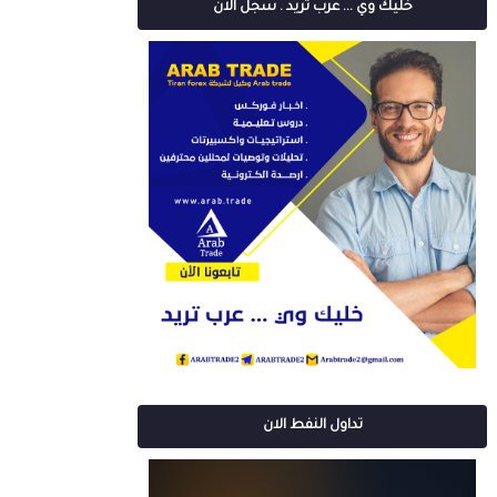
خليك وي ... عرب تريد . سجل الان
تداول النفط الان