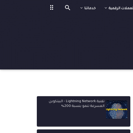
drag_indicator

لعملات الرقمية
خدماتنا
تقنية Lightning Network - البيتكوين
المسرعة تنمو بنسبة 200%