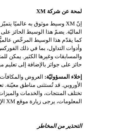
لمحة عن شركة
XM
إنّ
XM
وسيط موثوق به عالميًا يتميّز
الماليّة. يضمّ هذا الوسيط الحائز على
كما يقدّم هذا الوسيط المرخّص عالمي
وأدوات التداول، بما في ذلك الفورك
والمسابقات وغيرها الكثير. يمكن للمت
حائز على جوائز بالإضافة إلى تعليم م
إخلاء المسؤوليّة:
العروض والمكافآت غي
الأوروبي. قد تُستثنى مناطق معيّنة.
تختلف المنتجات، والخدمات والميزات
المعلومات، يرجى زيارة موقع
XM
الإ
التحذير من المخاطر