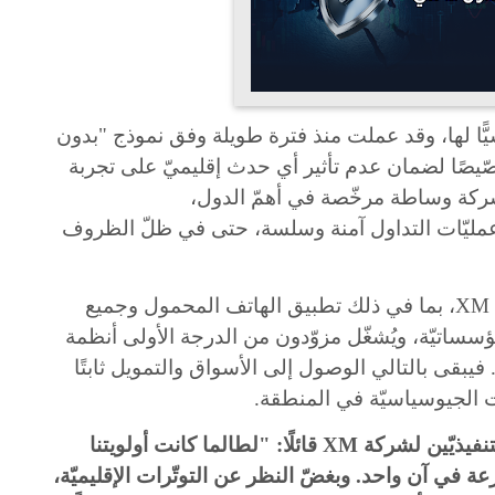
ًّا لها، وقد عملت منذ فترة طويلة وفق نموذج "بدون
خصّيصًا لضمان عدم تأثير أي حدث إقليميّ على تجربة
 شركة وساطة مرخّصة في أهمّ الدول،
عمليّات التداول آمنة وسلسة، حتى في ظلّ الظروف
XM
، بما في ذلك تطبيق الهاتف المحمول وجميع
ؤسساتيّة، ويُشغّل مزوّدون من الدرجة الأولى أنظمة
فيبقى بالتالي الوصول إلى الأسواق والتمويل ثابتًا
ات الجيوسياسيّة في المنطقة
.
تنفيذيّين لشركة
XM
قائلًا: "لط
الما كانت أولويتنا
عة في آن واحد. وبغضّ النظر عن التوتّرات الإقليميّة،