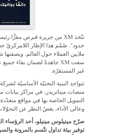
تتّخذ
XM
من جزيرة قبرص مقرًّا رئيسي
حدود". صُمّم هذا الإطار اللامركزيّ 
ملايين العملاء حول العالم. وبصفتها
سعت
XM
جاهدةً لضمان بقاء جميع 
غير المستقرّة
.
تتواجد البنية التحتيّة الأساسيّة لشركة
منصات
ميتاتريدر
، في مراكز بيانات م
التمويل الخاصة بها في مواقع متعدّدة. 
وعالي الأداء، بغضّ النظر عن التحوّل
صرّح مينيلوس مينيلو، أحد الرؤساء ال
توفير بيئة تداول تتّسم بالمرونة والسر