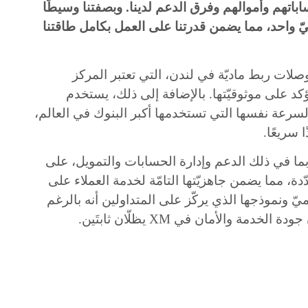
اباتهم وأموالهم وفرق الدعم لدينا. وبصفتنا وسيطًا
سيّ واحد، مما يضمن قدرتنا على العمل بكامل طاقتنا
صلات ربط ماديّة في لندن، التي تعتبر المركز
 يؤكد على موثوقيّتها. بالإضافة إلى ذلك، يستخدم
لسرعة نفسها التي تستخدمها أكبر البنوك في العالم،
ا سريعًا
.
بما في ذلك الدعم وإدارة الحسابات والتمويل، على
ّدة، مما يضمن جاهزيّتها التامّة لخدمة العملاء على
يّ ونموذجها الذي يركّز على المتداولين أنه بالرغم
ن جودة الخدمة والأمان في
XM
يظلّان ثابتَين
.